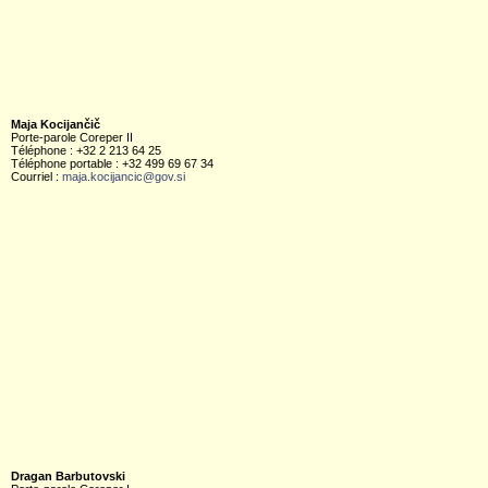
Maja Kocijančič
Porte-parole Coreper II
Téléphone : +32 2 213 64 25
Téléphone portable : +32 499 69 67 34
Courriel :
maja.kocijancic@gov.si
Dragan Barbutovski