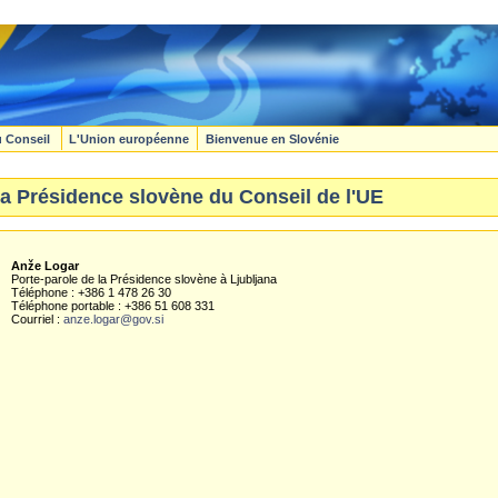
u Conseil
L'Union européenne
Bienvenue en Slovénie
la Présidence slovène du Conseil de l'UE
Anže Logar
Porte-parole de la Présidence slovène à Ljubljana
Téléphone : +386 1 478 26 30
Téléphone portable : +386 51 608 331
Courriel :
anze.logar@gov.si