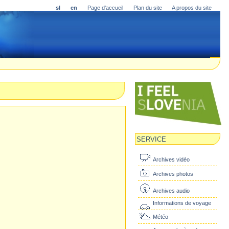
sl
en
Page d'accueil
Plan du site
A propos du site
SERVICE
Archives vidéo
Archives photos
Archives audio
Informations de voyage
Météo