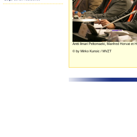
Antti Ilmari Peltomaeki, Manfred Horvat et 
© by Mirko Kunsic / MVZT