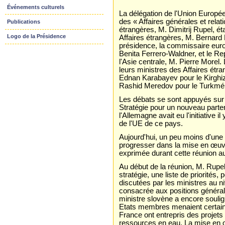
Événements culturels
La délégation de l'Union Europée
des « Affaires générales et relat
Publications
étrangères, M. Dimitrij Rupel, é
Logo de la Présidence
Affaires étrangères, M. Bernard
présidence, la commissaire eur
Benita Ferrero-Waldner, et le R
l'Asie centrale, M. Pierre Morel.
leurs ministres des Affaires étr
Ednan Karabayev pour le Kirghiz
Rashid Meredov pour le Turkméni
Les débats se sont appuyés sur 
Stratégie pour un nouveau parten
l'Allemagne avait eu l'initiative 
de l'UE de ce pays.
Aujourd'hui, un peu moins d'une
progresser dans la mise en œuvre
exprimée durant cette réunion a
Au début de la réunion, M. Rupe
stratégie, une liste de priorités, 
discutées par les ministres au ni
consacrée aux positions général
ministre slovène a encore soulig
Etats membres menaient certains 
France ont entrepris des projets su
ressources en eau. La mise en œu