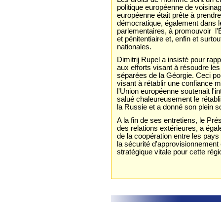
politique européenne de voisinag
européenne était prête à prendr
démocratique, également dans le
parlementaires, à promouvoir l'É
et pénitentiaire et, enfin et surto
nationales.
Dimitrij Rupel a insisté pour ra
aux efforts visant à résoudre le
séparées de la Géorgie. Ceci pour
visant à rétablir une confiance m
l'Union européenne soutenait l'int
salué chaleureusement le rétabli
la Russie et a donné son plein s
A la fin de ses entretiens, le Pr
des relations extérieures, a éga
de la coopération entre les pays 
la sécurité d'approvisionnement 
stratégique vitale pour cette régi