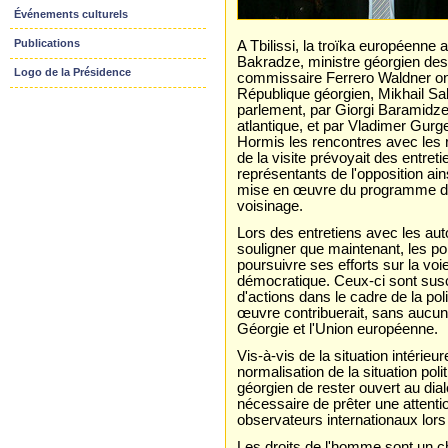
Événements culturels
Publications
A Tbilissi, la troïka européenne 
Bakradze, ministre géorgien des 
Logo de la Présidence
commissaire Ferrero Waldner ont
République géorgien, Mikhail Sa
parlement, par Giorgi Baramidze, 
atlantique, et par Vladimer Gur
Hormis les rencontres avec les 
de la visite prévoyait des entre
représentants de l'opposition ain
mise en œuvre du programme d'a
voisinage.
Lors des entretiens avec les auto
souligner que maintenant, les p
poursuivre ses efforts sur la v
démocratique. Ceux-ci sont sus
d'actions dans le cadre de la po
œuvre contribuerait, sans aucun d
Géorgie et l'Union européenne.
Vis-à-vis de la situation intérie
normalisation de la situation pol
géorgien de rester ouvert au dia
nécessaire de prêter une attentio
observateurs internationaux lors 
Les droits de l'homme sont un c