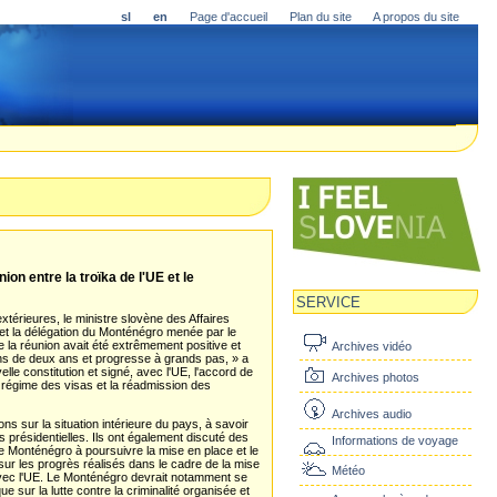
sl
en
Page d'accueil
Plan du site
A propos du site
ion entre la troïka de l'UE et le
SERVICE
xtérieures, le ministre slovène des Affaires
UE et la délégation du Monténégro menée par le
e la réunion avait été extrêmement positive et
Archives vidéo
ns de deux ans et progresse à grands pas, » a
le constitution et signé, avec l'UE, l'accord de
Archives photos
du régime des visas et la réadmission des
Archives audio
ons sur la situation intérieure du pays, à savoir
 présidentielles. Ils ont également discuté des
Informations de voyage
 le Monténégro à poursuivre la mise en place et le
sur les progrès réalisés dans le cadre de la mise
Météo
ec l'UE. Le Monténégro devrait notamment se
 sur la lutte contre la criminalité organisée et