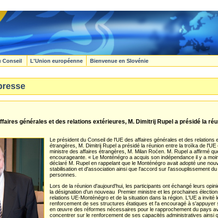
u Conseil
L'Union européenne
Bienvenue en Slovénie
presse
faires générales et des relations extérieures, M. Dimitrij Rupel a présidé la réun
Le président du Conseil de l'UE des affaires générales et des relations e
étrangères, M. Dimitrij Rupel a présidé la réunion entre la troïka de l'
ministre des affaires étrangères, M. Milan Roćen. M. Rupel a affirmé qu
encourageante. « Le Monténégro a acquis son indépendance il y a moi
déclaré M. Rupel en rappelant que le Monténégro avait adopté une nouvel
stabilisation et d'association ainsi que l'accord sur l'assouplissement 
personnes.
Lors de la réunion d'aujourd'hui, les participants ont échangé leurs opini
la désignation d'un nouveau Premier ministre et les prochaines élections
relations UE-Monténégro et de la situation dans la région. L'UE a invité
renforcement de ses structures étatiques et l'a encouragé à s'appuyer 
en œuvre des réformes nécessaires pour le rapprochement du pays av
concentrer sur le renforcement de ses capacités administratives ainsi que