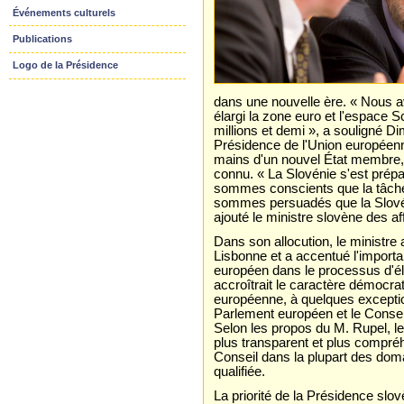
Événements culturels
Publications
Logo de la Présidence
dans une nouvelle ère. « Nous a
élargi la zone euro et l'espace
millions et demi », a souligné D
Présidence de l'Union européenne
mains d'un nouvel État membre, 
connu. « La Slovénie s'est prép
sommes conscients que la tâche 
sommes persuadés que la Slovéni
ajouté le ministre slovène des af
Dans son allocution, le ministre 
Lisbonne et a accentué l'import
européen dans le processus d'élab
accroîtrait le caractère démocrat
européenne, à quelques exception
Parlement européen et le Consei
Selon les propos du M. Rupel, le
plus transparent et plus compréhe
Conseil dans la plupart des dom
qualifiée.
La priorité de la Présidence slo