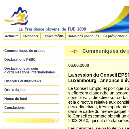
Actualité
Calendrier
Espace média
Domaines politiques
La présidence d
Communiqués de 
Communiqués de presse
Déclarations PESC
06.06.2008
Déclarations au sein
d'organisations internationales
La session du Conseil EPSCO
Luxembourg - annonce d'é
Discours et interviews
Le Conseil Emploi et politique s
Ordre du jour
s'efforcera d'atteindre un accor
sensibles: la directive sur cert
Notes de fond
et la directive relative aux condi
deux directives, très importante
Conclusions
dans le cadre du même paquet légi
le Conseil escompte obtenir un a
2008-2010, qui ont été élaborée
Les ministres, selon toute vrai