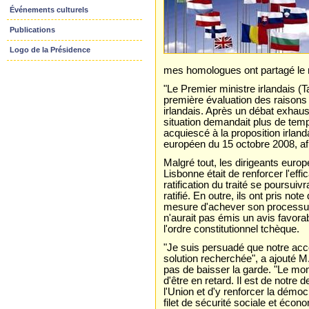
Événements culturels
Publications
Logo de la Présidence
mes homologues ont partagé le
"Le Premier ministre irlandais 
première évaluation des raisons 
irlandais. Après un débat exhau
situation demandait plus de temp
acquiescé à la proposition irland
européen du 15 octobre 2008, afi
Malgré tout, les dirigeants europé
Lisbonne était de renforcer l'eff
ratification du traité se poursui
ratifié. En outre, ils ont pris no
mesure d'achever son processus d
n'aurait pas émis un avis favora
l'ordre constitutionnel tchèque.
"Je suis persuadé que notre acc
solution recherchée", a ajouté M.
pas de baisser la garde. "Le m
d'être en retard. Il est de notre d
l'Union et d'y renforcer la dém
filet de sécurité sociale et éco