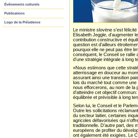
Événements culturels
Publications
Logo de la Présidence
Le ministre slovène s’est félicit
Elisabeth Jeggle, d'augmenter les
contribution constructive et équil
question est d'ailleurs étroiteme
pourquoi elle ne peut pas être l
conséquent, le Conseil se ralli
d'une stratégie intégrale à long 
«Nous estimons que cette stratég
atterrissage en douceur au mome
assurant ainsi une transition pai
lois du marché tout comme une 
nous efforcerons, au nom de la pr
d’atteindre cet objectif commun: 
équilibrée et prévisible à long te
Selon lui, le Conseil et le Parl
Outre les sollicitations réclamant 
du secteur laitier, certaines inq
agricoles défavorisées qui n'offre
traditionnelle. D’autre part, de
européens de profiter du dévelo
ont également été exigées. Le 