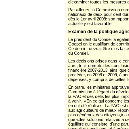
d’examiner toutes les mesures
Par ailleurs, la Commission eur
nationaux de deux pour cent dura
dès le 1er avril 2008: son rappo
actuelle y est favorable.
Examen de la politique agr
Le président du Conseil a égalem
Goepel en le qualifiant de contr
Ce dernier devrait être clos la 
du Conseil.
Les décisions prises dans le co
Jarc, tenir compte des conclusi
financière 2007-2013, ainsi qu
procéder, en 2008 et 2009, à une
dépenses, y compris de celles l
En outre, les ministres approuven
Commission à l'égard du dévelo
la PAC et des défis les plus imp
à venir. «En ce qui concerne les
en ont été réalisés. La PAC est 
aux agriculteurs de mieux répon
plus généraux des citoyens,» a af
que «des solutions relatives à 
équilibre qui consiste, d'une par
nouvelles conditions, et à préserv