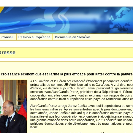
u Conseil
L'Union européenne
Bienvenue en Slovénie
presse
 croissance économique est l'arme la plus efficace pour lutter contre la pauvre
« La Slovénie et le Pérou ont collaboré étroitement pendant les dernièr
préparatifs du sommet UE-Amérique latine et Caraïbes. À vrai dire, nou
d’amitié, » a déclaré aujourd'hui Janez Janša, président du gouvernem
entretien avec Alan García Perez, président de la République du Pérou. 
coopération entre les deux pays, tout en exprimant son espoir de voi
coopération entre l'Union européenne et les pays de l'Amérique latine e
Alan García Perez a reçu Janez Janša, avec qui il coprésidera ce som
les honneurs militaires. Après son entretien avec le président péruvien,
cette année, Janez Janša a déclaré que la coopération entre les pays 
intensifiée et que leur coopération économique était déjà intense avant
une grande avancée dans notre coopération, » a-t-il déclaré sur un ton o
politiques économiques et de développement très pragmatiques et peut
latine.