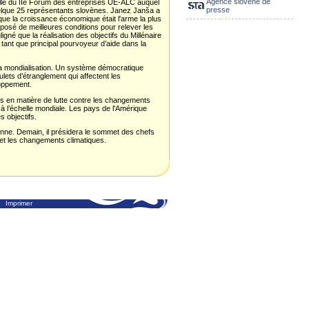
Agence slovène de
nelle du IIe Forum des entreprises UE-ALC auquel
presse
uelque 25 représentants slovènes. Janez Janša a
que la croissance économique était l'arme la plus
isposé de meilleures conditions pour relever les
igné que la réalisation des objectifs du Millénaire
n tant que principal pourvoyeur d’aide dans la
a mondialisation. Un système démocratique
ulets d’étranglement qui affectent les
loppement.
es en matière de lutte contre les changements
l’échelle mondiale. Les pays de l'Amérique
s objectifs.
ne. Demain, il présidera le sommet des chefs
 et les changements climatiques.
Imprimer