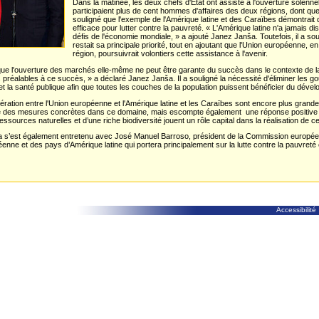
Dans la matinée, les deux chefs d'État ont assisté à l'ouverture solen
participaient plus de cent hommes d'affaires des deux régions, dont q
souligné que l'exemple de l'Amérique latine et des Caraïbes démontrait 
efficace pour lutter contre la pauvreté. « L'Amérique latine n'a jamais d
défis de l'économie mondiale, » a ajouté Janez Janša. Toutefois, il a soul
restait sa principale priorité, tout en ajoutant que l'Union européenne, e
région, poursuivrait volontiers cette assistance à l'avenir.
e l'ouverture des marchés elle-même ne peut être garante du succès dans le contexte de l
ns préalables à ce succès, » a déclaré Janez Janša. Il a souligné la nécessité d'éliminer les go
n et la santé publique afin que toutes les couches de la population puissent bénéficier du déve
ération entre l'Union européenne et l'Amérique latine et les Caraïbes sont encore plus grand
é des mesures concrètes dans ce domaine, mais escompte également une réponse positive à 
ssources naturelles et d’une riche biodiversité jouent un rôle capital dans la réalisation de ce
 s’est également entretenu avec José Manuel Barroso, président de la Commission européen
enne et des pays d’Amérique latine qui portera principalement sur la lutte contre la pauvreté
Accessibilité