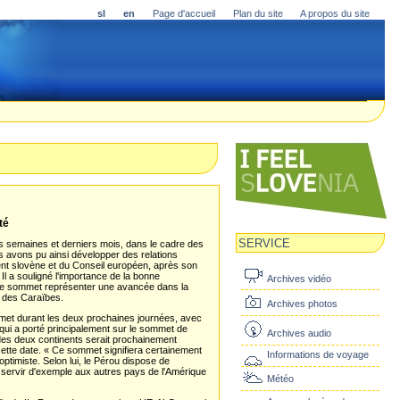
sl
en
Page d'accueil
Plan du site
A propos du site
té
SERVICE
es semaines et derniers mois, dans le cadre des
s avons pu ainsi développer des relations
ent slovène et du Conseil européen, après son
Il a souligné l'importance de la bonne
Archives vidéo
r ce sommet représenter une avancée dans la
t des Caraïbes.
Archives photos
met durant les deux prochaines journées, avec
 qui a porté principalement sur le sommet de
Archives audio
des deux continents serait prochainement
 cette date. « Ce sommet signifiera certainement
Informations de voyage
ptimiste. Selon lui, le Pérou dispose de
 servir d'exemple aux autres pays de l'Amérique
Météo