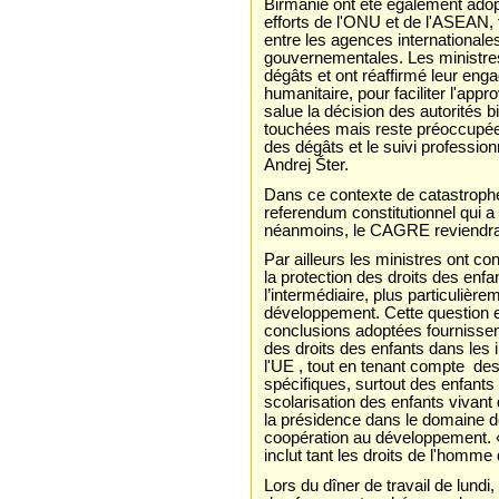
Birmanie ont été également adopt
efforts de l'ONU et de l'ASEAN, 
entre les agences internationales
gouvernementales. Les ministres
dégâts et ont réaffirmé leur eng
humanitaire, pour faciliter l'app
salue la décision des autorités 
touchées mais reste préoccupée 
des dégâts et le suivi professionn
Andrej Šter.
Dans ce contexte de catastrophe
referendum constitutionnel qui a 
néanmoins, le CAGRE reviendra 
Par ailleurs les ministres ont co
la protection des droits des enfa
l’intermédiaire, plus particulière
développement. Cette question e
conclusions adoptées fournissent 
des droits des enfants dans les
l'UE , tout en tenant compte d
spécifiques, surtout des enfants 
scolarisation des enfants vivant
la présidence dans le domaine de
coopération au développement. 
inclut tant les droits de l'homm
Lors du dîner de travail de lund