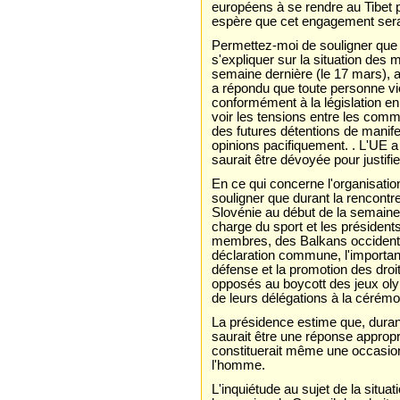
européens à se rendre au Tibet 
espère que cet engagement sera 
Permettez-moi de souligner que
s'expliquer sur la situation des 
semaine dernière (le 17 mars), a
a répondu que toute personne viol
conformément à la législation en
voir les tensions entre les comm
des futures détentions de manife
opinions pacifiquement. . L'UE a 
saurait être dévoyée pour justifi
En ce qui concerne l'organisati
souligner que durant la rencontre
Slovénie au début de la semaine 
charge du sport et les présiden
membres, des Balkans occidentau
déclaration commune, l'importan
défense et la promotion des dro
opposés au boycott des jeux olym
de leurs délégations à la cérémo
La présidence estime que, durant 
saurait être une réponse appropr
constituerait même une occasion
l'homme.
L'inquiétude au sujet de la situat