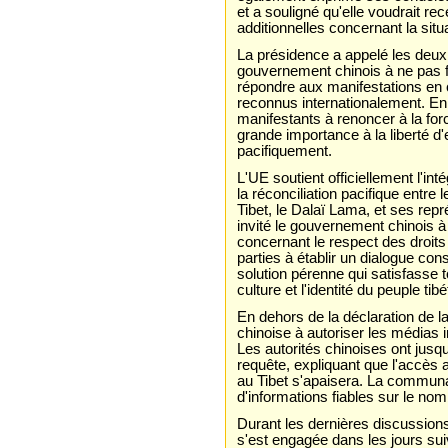
et a souligné qu'elle voudrait re
additionnelles concernant la situa
La présidence a appelé les deux 
gouvernement chinois à ne pas fa
répondre aux manifestations en 
reconnus internationalement. E
manifestants à renoncer à la for
grande importance à la liberté d'
pacifiquement.
L'UE soutient officiellement l'inté
la réconciliation pacifique entre 
Tibet, le Dalaï Lama, et ses rep
invité le gouvernement chinois à
concernant le respect des droit
parties à établir un dialogue cons
solution pérenne qui satisfasse to
culture et l'identité du peuple tibé
En dehors de la déclaration de l
chinoise à autoriser les médias 
Les autorités chinoises ont jus
requête, expliquant que l'accès a
au Tibet s'apaisera. La communa
d'informations fiables sur le no
Durant les dernières discussions
s'est engagée dans les jours sui