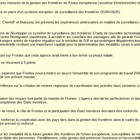
tures mesures de la gestion des frontières de l’Union européenne (système d’entrée/sortie) e
mise en place d’un système européen de surveillance des frontières (EUROSUR).
Chertoff et Mukasey ont présenté les expériences américaines en matière de surveillance d
ns de développer un système de surveillance des frontières à l'aide de nouvelles technologie
contre l’immigration clandestine, à accélérer les contrôles des passagers afin de garantir l'ouve
gers entrés de manière régulière sur le territoire de l’UE et qui prolongent illégalement leu
istérielle revêtent une importance capitale pour la détermination des modalités visant à amél
rtant sur Frontex que cette agence avait mené à bon terme sa phase initiale.
 se résument à 5 points:
s espèrent que Frontex pourra mettre en œuvre l'ensemble de son programme de travail 2008 
 de son présent mandat.
la réflexion sur la création de centres régionaux de coordination des activités dans certaines 
uation des risques font partie du mandat de Frontex. L'agence devrait les perfectionner et 
compétents des Etats membres.
 retour, le rôle de Frontex et la participation des États membres devraient être renforcés.
e renforcer la coopération avec les pays tiers dans la gestion des frontières dans le cadre de 
être précisé et renforcé.
 les modalités de la future gestion des frontières de l'Union européenne, susceptibles de renf
ion fiable des personnes. Parallèlement, cette gestion doit préserver l’ouverture et l’accessibi