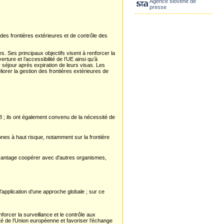
Agence slovène de
t
presse
es frontières extérieures et de contrôle des
s. Ses principaux objectifs visent à renforcer la
rture et l’accessibilité de l’UE ainsi qu’à
r séjour après expiration de leurs visas. Les
iorer la gestion des frontières extérieures de
; ils ont également convenu de la nécessité de
zones à haut risque, notamment sur la frontière
davantage coopérer avec d'autres organismes,
l’application d’une approche globale ; sur ce
orcer la surveillance et le contrôle aux
lité de l’Union européenne et favoriser l’échange