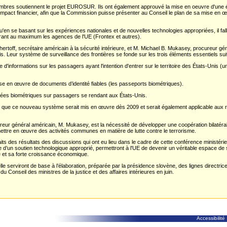
embres soutiennent le projet EUROSUR. Ils ont également approuvé la mise en oeuvre d'une étu
impact financier, afin que la Commission puisse présenter au Conseil le plan de sa mise en
en se basant sur les expériences nationales et de nouvelles technologies appropriées, il fal
égrant au maximum les agences de l'UE (Frontex et autres).
ertoff, secrétaire américain à la sécurité intérieure, et M. Michael B. Mukasey, procureur g
is. Leur système de surveillance des frontières se fonde sur les trois éléments essentiels su
le d'informations sur les passagers ayant l'intention d'entrer sur le territoire des États-Unis 
e en œuvre de documents d’identité fiables (les passeports biométriques).
nnées biométriques sur passagers se rendant aux États-Unis.
 que ce nouveau système serait mis en œuvre dès 2009 et serait également applicable aux re
reur général américain, M. Mukasey, est la nécessité de développer une coopération bilatéral
ettre en œuvre des activités communes en matière de lutte contre le terrorisme.
ts des résultats des discussions qui ont eu lieu dans le cadre de cette conférence ministéri
aire d’un soutien technologique approprié, permettront à l'UE de devenir un véritable espace de s
e et sa forte croissance économique.
le serviront de base à l’élaboration, préparée par la présidence slovène, des lignes directric
u Conseil des ministres de la justice et des affaires intérieures en juin.
Accessibilité