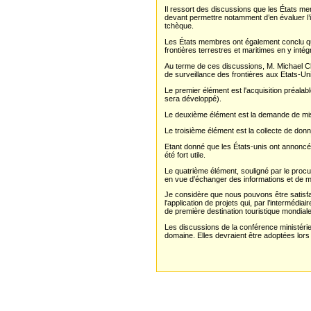
Il ressort des discussions que les États m
devant permettre notamment d’en évaluer l’
tchèque.
Les États membres ont également conclu qu'
frontières terrestres et maritimes en y int
Au terme de ces discussions, M. Michael Ch
de surveillance des frontières aux Etats-Un
Le premier élément est l'acquisition préalab
sera développé).
Le deuxième élément est la demande de mis
Le troisième élément est la collecte de do
Etant donné que les États-unis ont annoncé
été fort utile.
Le quatrième élément, souligné par le procu
en vue d’échanger des informations et de m
Je considère que nous pouvons être satisfai
l'application de projets qui, par l’intermédi
de première destination touristique mondial
Les discussions de la conférence ministériel
domaine. Elles devraient être adoptées lors d