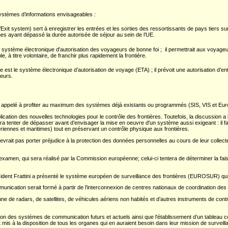
 systèmes d’informations envisageables :
xit system) sert à enregistrer les entrées et les sorties des ressortissants de pays tiers sur le
nes ayant dépassé la durée autorisée de séjour au sein de l’UE.
ystème électronique d'autorisation des voyageurs de bonne foi ; il permettrait aux voyageurs
, à titre volontaire, de franchir plus rapidement la frontière.
 est le système électronique d’autorisation de voyage (ETA) ; il prévoit une autorisation d’entr
geurs.
t appelé à profiter au maximum des systèmes déjà existants ou programmés (SIS, VIS et Eur
lication des nouvelles technologies pour le contrôle des frontières. Toutefois, la discussion a
dra tenter de dépasser avant d’envisager la mise en oeuvre d'un système aussi exigeant : il
 aériennes et maritimes) tout en préservant un contrôle physique aux frontières.
evrait pas porter préjudice à la protection des données personnelles au cours de leur collecte,
d'examen, qui sera réalisé par la Commission européenne; celui-ci tentera de déterminer la fai
sident Frattini a présenté le système européen de surveillance des frontières (EUROSUR) qui 
ication serait formé à partir de l’interconnexion de centres nationaux de coordination des 
e de radars, de satellites, de véhicules aériens non habités et d’autres instruments de contrôl
ion des systèmes de communication futurs et actuels ainsi que l'établissement d’un tableau
is à la disposition de tous les organes qui en auraient besoin dans leur mission de surveill