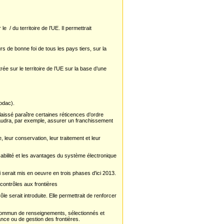
 / du territoire de l’UE. Il permettrait
 de bonne foi de tous les pays tiers, sur la
ée sur le territoire de l’UE sur la base d’une
odac).
 laissé paraître certaines réticences d’ordre
 faudra, par exemple, assurer un franchissement
 leur conservation, leur traitement et leur
sabilité et les avantages du système électronique
serait mis en oeuvre en trois phases d'ici 2013.
contrôles aux frontières
e serait introduite. Elle permettrait de renforcer
 commun de renseignements, sélectionnés et
ance ou de gestion des frontières.