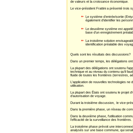
de valeurs et la croissance économique.
Le vice-président Frattini a présenté trois
Le système d’entrée/sortie (Enty/E
également d’identifier les person
Le deuxième système est appelé s
base d’un enregistrement préalable
La troisième solution envisageable
identification préalable des voya
Quels sont les résultats des discussions?
Dans un premier temps, les délégations on
La plupart des délégations ont soutenu l'app
technique et au niveau du contenu qu'il fau
fluide de toutes les frontières (terrestres,
L'application de nouvelles technologies ne d
utilisation.
La plupart des États ont soutenu le projet 
d'autorisation de voyage.
Durant la troisième discussion, le vice-pré
Dans la première phase, un réseau de commun
Dans la deuxième phase, l'utilisation commun
l’efficacité de la surveillance des frontières.
La troisième phase prévoit une interconnex
analysés sur une base commune, qui serait m