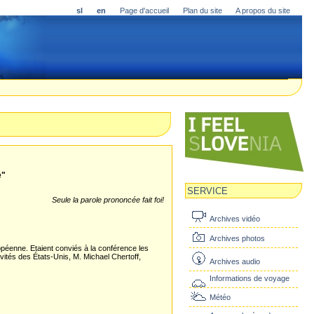
sl
en
Page d'accueil
Plan du site
A propos du site
e"
SERVICE
Seule la parole prononcée fait foi!
Archives vidéo
Archives photos
ropéenne. Etaient conviés à la conférence les
invités des États-Unis, M. Michael Chertoff,
Archives audio
Informations de voyage
Météo