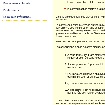
la communication relative aux fu
Événements culturels
la communication relative à la 
Publications
Dans le prolongement des discussions, MM. 
Logo de la Présidence
passagers.
La conférence s’est interrogée sur les moye
surveillance des frontières en vue de lutter 
permettre un accompagnement des flux d’étran
questions abordées lors de la conférence min
l'Union européenne.
Il est ressorti de la première discussion po
Les conclusions issues de cette discussion
A court terme, les Etats membre
renforcer son rôle dans le cadre
Il serait pertinent d’approfondir 
maritime sud.
Les missions d’analyse et d’éval
comme Europol, et les organes 
Quant aux opérations communes de
A long terme, il est nécessaire d
point, le rôle de Frontex devrait 
La deuxième discussion s’est concentrée sur
frontières tout en permettant une identificat