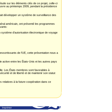
de sur les éléments clés de ce projet, celle-ci
 œuvre au printemps 2009, pendant la présidence
lait développer un système de surveillance des
énéral américain, ont présenté les programmes
ivants:
(un système d'autorisation électronique de voyage
ssortissants de l'UE, cette présentation nous a
e active entre les États-Unis et les autres pays
elle. Les États membres sont favorables à
écurité et de liberté et de maintenir son statut
es relatives à la future coopération dans ce
Imprimer