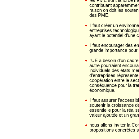
les PME sont la force 
contribuant apparemment 
raison on doit les souten
des PME.
il faut créer un environ
entreprises technologiq
ayant le potentiel d’une 
il faut encourager des en
grande importance pour 
l’UE a besoin d’un cadre
autre pourraient encoura
individuels des états me
d’entreprises répresenten
coopération entre le sec
conséquence pour la tra
économique.
il faut assurer l’accessib
soutenir la croissance d
essentielle pour la réali
valeur ajoutée et un gra
nous allons inviter la 
propositions concrètes 