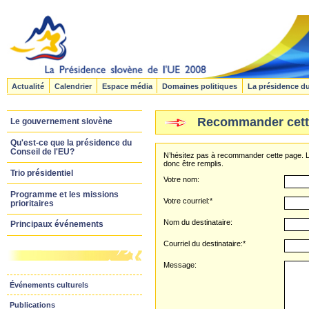
Actualité
Calendrier
Espace média
Domaines politiques
La présidence d
Recommander cett
Le gouvernement slovène
Qu'est-ce que la présidence du
Conseil de l'EU?
N’hésitez pas à recommander cette page. L
donc être remplis.
Trio présidentiel
Votre nom:
Programme et les missions
Votre courriel:*
prioritaires
Nom du destinataire:
Principaux événements
Courriel du destinataire:*
Message:
Événements culturels
Publications