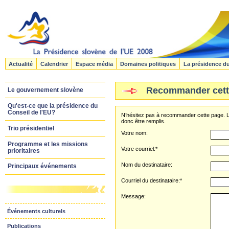
Actualité
Calendrier
Espace média
Domaines politiques
La présidence d
Recommander cett
Le gouvernement slovène
Qu'est-ce que la présidence du
Conseil de l'EU?
N’hésitez pas à recommander cette page. L
donc être remplis.
Trio présidentiel
Votre nom:
Programme et les missions
Votre courriel:*
prioritaires
Nom du destinataire:
Principaux événements
Courriel du destinataire:*
Message:
Événements culturels
Publications