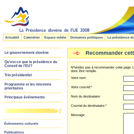
Actualité
Calendrier
Espace média
Domaines politiques
La présidence d
Recommander cett
Le gouvernement slovène
Qu'est-ce que la présidence du
Conseil de l'EU?
N’hésitez pas à recommander cette page. L
donc être remplis.
Trio présidentiel
Votre nom:
Programme et les missions
Votre courriel:*
prioritaires
Nom du destinataire:
Principaux événements
Courriel du destinataire:*
Message:
Événements culturels
Publications