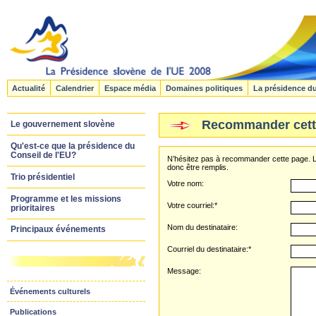
Actualité
Calendrier
Espace média
Domaines politiques
La présidence d
Recommander cett
Le gouvernement slovène
Qu'est-ce que la présidence du
Conseil de l'EU?
N’hésitez pas à recommander cette page. L
donc être remplis.
Trio présidentiel
Votre nom:
Programme et les missions
Votre courriel:*
prioritaires
Nom du destinataire:
Principaux événements
Courriel du destinataire:*
Message:
Événements culturels
Publications