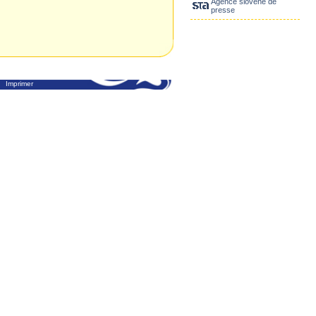
Agence slovène de
presse
Imprimer