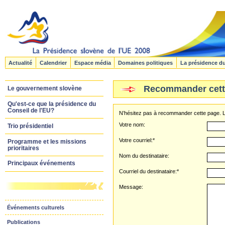
Actualité
Calendrier
Espace média
Domaines politiques
La présidence d
Recommander cett
Le gouvernement slovène
Qu'est-ce que la présidence du
Conseil de l'EU?
N’hésitez pas à recommander cette page. Le
Votre nom:
Trio présidentiel
Votre courriel:*
Programme et les missions
prioritaires
Nom du destinataire:
Principaux événements
Courriel du destinataire:*
Message:
Événements culturels
Publications