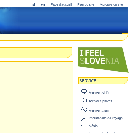
sl
en
Page d'accueil
Plan du site
A propos du site
SERVICE
Archives vidéo
Archives photos
Archives audio
Informations de voyage
Météo