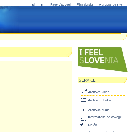
sl
en
Page d'accueil
Plan du site
A propos du site
SERVICE
Archives vidéo
Archives photos
Archives audio
Informations de voyage
Météo