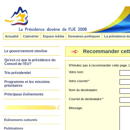
Actualité
Calendrier
Espace média
Domaines politiques
La présidence d
Recommander cett
Le gouvernement slovène
Qu'est-ce que la présidence du
Conseil de l'EU?
N’hésitez pas à recommander cette page. Le
Votre nom:
Trio présidentiel
Votre courriel:*
Programme et les missions
prioritaires
Nom du destinataire:
Principaux événements
Courriel du destinataire:*
Message:
Événements culturels
Publications