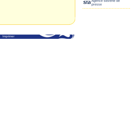
Agence slovène de
presse
Imprimer