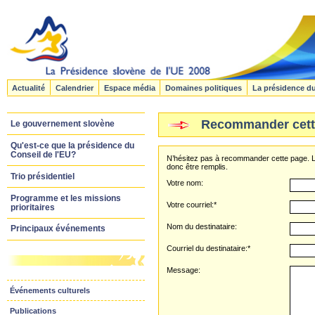
Actualité
Calendrier
Espace média
Domaines politiques
La présidence d
Recommander cett
Le gouvernement slovène
Qu'est-ce que la présidence du
Conseil de l'EU?
N’hésitez pas à recommander cette page. L
donc être remplis.
Trio présidentiel
Votre nom:
Programme et les missions
Votre courriel:*
prioritaires
Nom du destinataire:
Principaux événements
Courriel du destinataire:*
Message:
Événements culturels
Publications