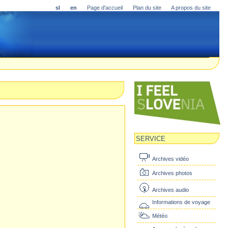
sl
en
Page d'accueil
Plan du site
A propos du site
SERVICE
Archives vidéo
Archives photos
Archives audio
Informations de voyage
Météo