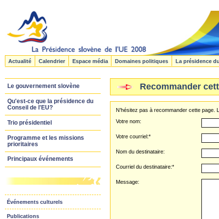
Actualité
Calendrier
Espace média
Domaines politiques
La présidence d
Recommander cett
Le gouvernement slovène
Qu'est-ce que la présidence du
Conseil de l'EU?
N’hésitez pas à recommander cette page. Le
Votre nom:
Trio présidentiel
Votre courriel:*
Programme et les missions
prioritaires
Nom du destinataire:
Principaux événements
Courriel du destinataire:*
Message:
Événements culturels
Publications