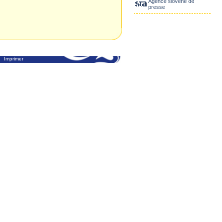
Agence slovène de
presse
Imprimer