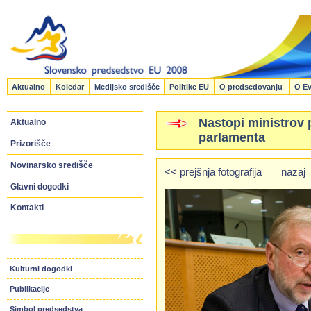
Aktualno
Koledar
Medijsko središče
Politike EU
O predsedovanju
O Ev
Nastopi ministrov
Aktualno
parlamenta
Prizorišče
Novinarsko središče
<< prejšnja fotografija
nazaj
Glavni dogodki
Kontakti
Kulturni dogodki
Publikacije
Simbol predsedstva