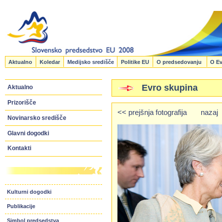
Aktualno
Koledar
Medijsko središče
Politike EU
O predsedovanju
O Ev
Evro skupina
Aktualno
Prizorišče
<< prejšnja fotografija
nazaj
Novinarsko središče
Glavni dogodki
Kontakti
Kulturni dogodki
Publikacije
Simbol predsedstva