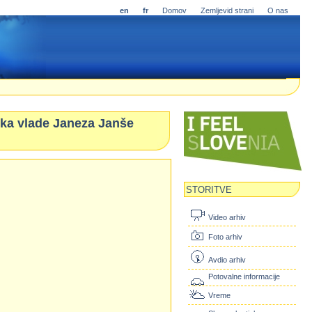
en
fr
Domov
Zemljevid strani
O nas
ika vlade Janeza Janše
STORITVE
Video arhiv
Foto arhiv
Avdio arhiv
Potovalne informacije
Vreme