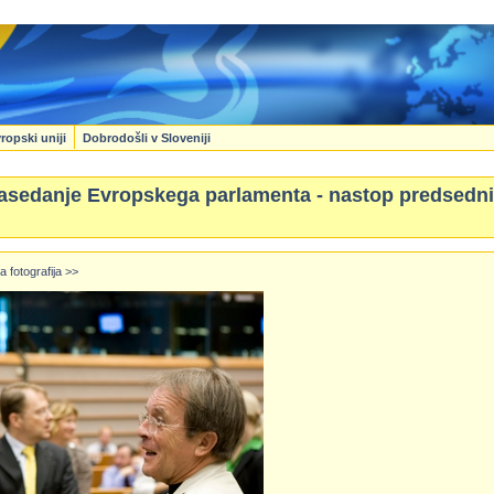
ropski uniji
Dobrodošli v Sloveniji
zasedanje Evropskega parlamenta - nastop predsedn
a fotografija >>