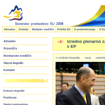
Aktualno
Koledar
Medijsko središče
Politike EU
O predsedovanju
O Ev
Izredno plenarno 
Aktualno
v EP
Prizorišče
Novinarsko središče
<< prejšnja fotografija
nazaj
naslednj
Glavni dogodki
Kontakti
Kulturni dogodki
Publikacije
Simbol predsedstva