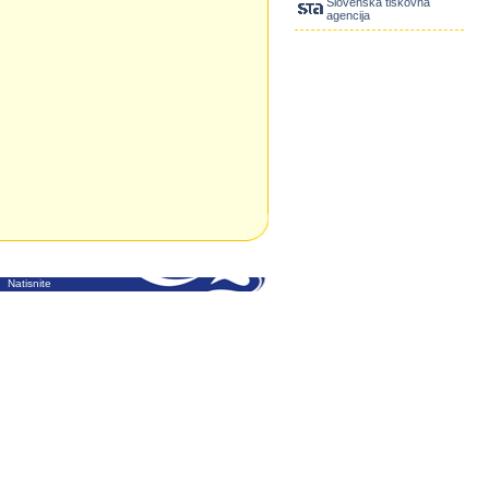
Slovenska tiskovna
agencija
Natisnite