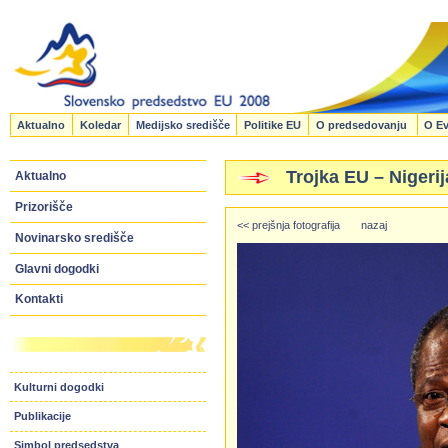
Aktualno
Koledar
Medijsko središče
Politike EU
O predsedovanju
O Ev
Trojka EU – Nigerij
Aktualno
Prizorišče
<< prejšnja fotografija
nazaj
Novinarsko središče
Glavni dogodki
Kontakti
Kulturni dogodki
Publikacije
Simbol predsedstva