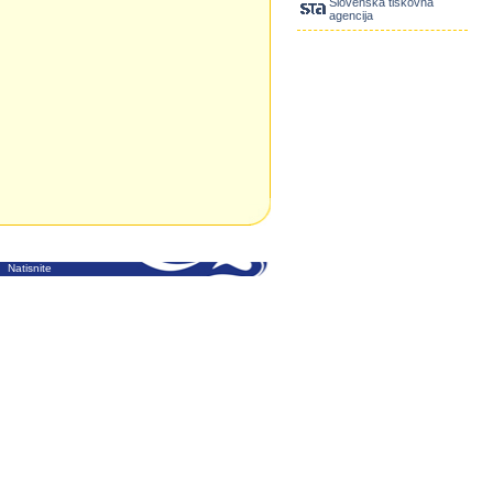
Slovenska tiskovna
agencija
Natisnite