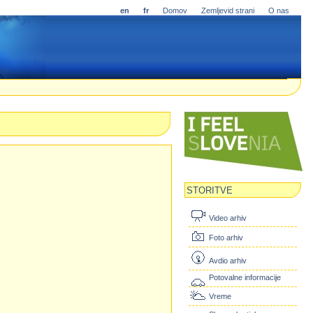
en
fr
Domov
Zemljevid strani
O nas
STORITVE
Video arhiv
Foto arhiv
Avdio arhiv
Potovalne informacije
Vreme