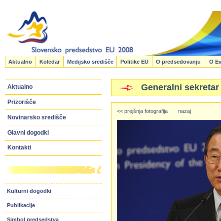
Aktualno
Koledar
Medijsko središče
Politike EU
O predsedovanju
O Ev
Generalni sekretar
Aktualno
Prizorišče
<< prejšnja fotografija
nazaj
Novinarsko središče
Glavni dogodki
Kontakti
Kulturni dogodki
Publikacije
Simbol predsedstva