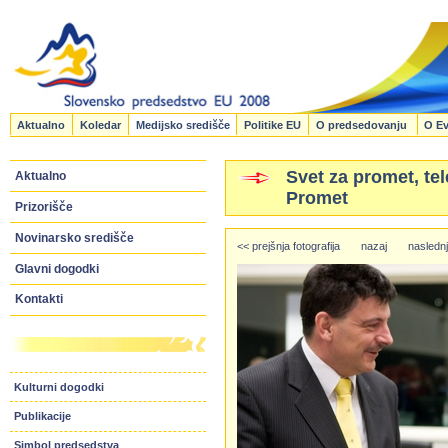
Aktualno
Koledar
Medijsko središče
Politike EU
O predsedovanju
O Ev
Svet za promet, tel
Aktualno
Promet
Prizorišče
Novinarsko središče
<< prejšnja fotografija
nazaj
naslednj
Glavni dogodki
Kontakti
Kulturni dogodki
Publikacije
Simbol predsedstva