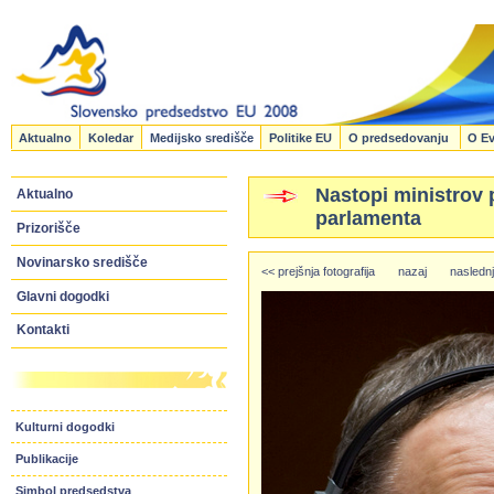
Aktualno
Koledar
Medijsko središče
Politike EU
O predsedovanju
O Ev
Nastopi ministrov
Aktualno
parlamenta
Prizorišče
Novinarsko središče
<< prejšnja fotografija
nazaj
naslednj
Glavni dogodki
Kontakti
Kulturni dogodki
Publikacije
Simbol predsedstva