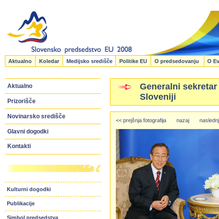
Aktualno
Koledar
Medijsko središče
Politike EU
O predsedovanju
O Ev
Generalni sekreta
Aktualno
Sloveniji
Prizorišče
Novinarsko središče
<< prejšnja fotografija
nazaj
naslednj
Glavni dogodki
Kontakti
Kulturni dogodki
Publikacije
Simbol predsedstva