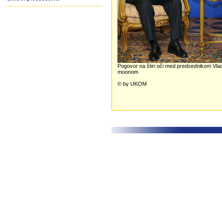
Pogovor na štiri oči med predsednikom Vl
moonom
© by UKOM