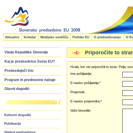
Aktualno
Koledar
Medijsko središče
Politike EU
O predsedovanju
O Ev
Priporočite to stra
Vlada Republike Slovenije
Kaj je predsedstvo Sveta EU?
Hvala, ker ste priporočili to stran. Polja, 
Predsedujoči trio
Ime pošiljatelja:
Program in prednostne naloge
E-naslov pošiljatelja:*
Glavni dogodki
Prejemnik:
E-naslov prejemnika:*
Vaše besedilo:
Kulturni dogodki
Publikacije
Simbol predsedstva