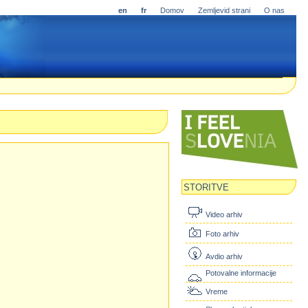
en
fr
Domov
Zemljevid strani
O nas
STORITVE
Video arhiv
Foto arhiv
Avdio arhiv
Potovalne informacije
Vreme