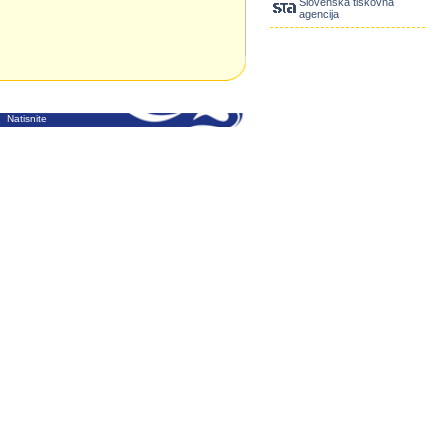
Slovenska tiskovna
agencija
Natisnite