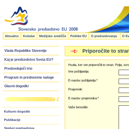
Aktualno
Koledar
Medijsko središče
Politike EU
O predsedovanju
O Ev
Priporočite to stra
Vlada Republike Slovenije
Kaj je predsedstvo Sveta EU?
Hvala, ker ste priporočili to stran. Polja, 
Predsedujoči trio
Ime pošiljatelja:
Program in prednostne naloge
E-naslov pošiljatelja:*
Glavni dogodki
Prejemnik:
E-naslov prejemnika:*
Vaše besedilo:
Kulturni dogodki
Publikacije
Simbol predsedstva