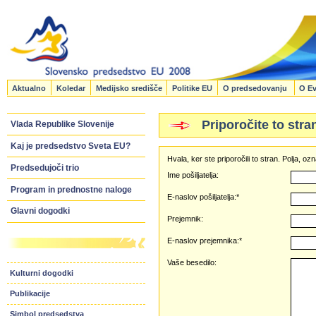
Aktualno
Koledar
Medijsko središče
Politike EU
O predsedovanju
O Ev
Priporočite to stra
Vlada Republike Slovenije
Kaj je predsedstvo Sveta EU?
Hvala, ker ste priporočili to stran. Polja, 
Predsedujoči trio
Ime pošiljatelja:
Program in prednostne naloge
E-naslov pošiljatelja:*
Glavni dogodki
Prejemnik:
E-naslov prejemnika:*
Vaše besedilo:
Kulturni dogodki
Publikacije
Simbol predsedstva