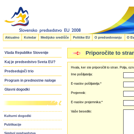
Aktualno
Koledar
Medijsko središče
Politike EU
O predsedovanju
O Ev
Priporočite to stra
Vlada Republike Slovenije
Kaj je predsedstvo Sveta EU?
Hvala, ker ste priporočili to stran. Polja, 
Predsedujoči trio
Ime pošiljatelja:
Program in prednostne naloge
E-naslov pošiljatelja:*
Glavni dogodki
Prejemnik:
E-naslov prejemnika:*
Vaše besedilo:
Kulturni dogodki
Publikacije
Simbol predsedstva