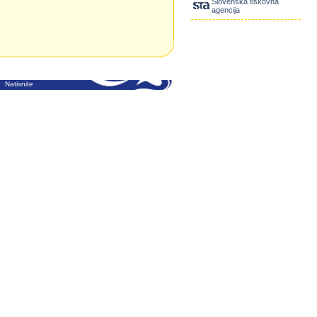
Slovenska tiskovna
agencija
Natisnite