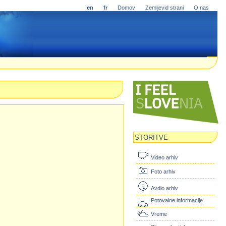
en
fr
Domov
Zemljevid strani
O nas
STORITVE
Video arhiv
Foto arhiv
Avdio arhiv
Potovalne informacije
Vreme