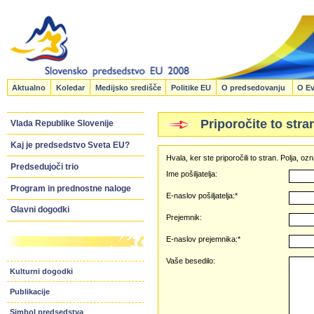
Aktualno
Koledar
Medijsko središče
Politike EU
O predsedovanju
O Ev
Priporočite to stra
Vlada Republike Slovenije
Kaj je predsedstvo Sveta EU?
Hvala, ker ste priporočili to stran. Polja, 
Predsedujoči trio
Ime pošiljatelja:
Program in prednostne naloge
E-naslov pošiljatelja:*
Glavni dogodki
Prejemnik:
E-naslov prejemnika:*
Vaše besedilo:
Kulturni dogodki
Publikacije
Simbol predsedstva