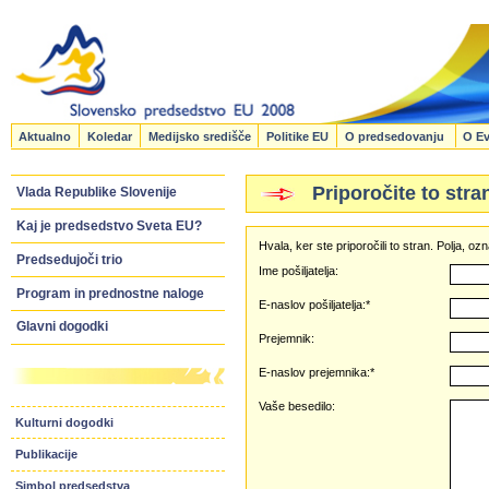
Aktualno
Koledar
Medijsko središče
Politike EU
O predsedovanju
O Ev
Priporočite to stra
Vlada Republike Slovenije
Kaj je predsedstvo Sveta EU?
Hvala, ker ste priporočili to stran. Polja, 
Predsedujoči trio
Ime pošiljatelja:
Program in prednostne naloge
E-naslov pošiljatelja:*
Glavni dogodki
Prejemnik:
E-naslov prejemnika:*
Vaše besedilo:
Kulturni dogodki
Publikacije
Simbol predsedstva