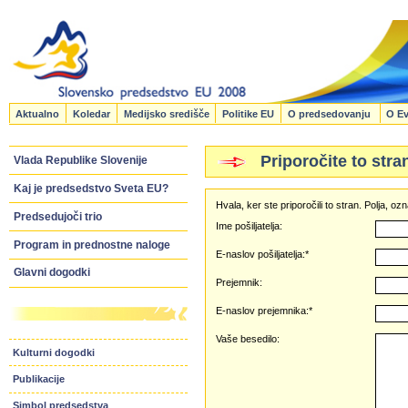
Aktualno
Koledar
Medijsko središče
Politike EU
O predsedovanju
O Ev
Priporočite to stra
Vlada Republike Slovenije
Kaj je predsedstvo Sveta EU?
Hvala, ker ste priporočili to stran. Polja, 
Predsedujoči trio
Ime pošiljatelja:
Program in prednostne naloge
E-naslov pošiljatelja:*
Glavni dogodki
Prejemnik:
E-naslov prejemnika:*
Vaše besedilo:
Kulturni dogodki
Publikacije
Simbol predsedstva