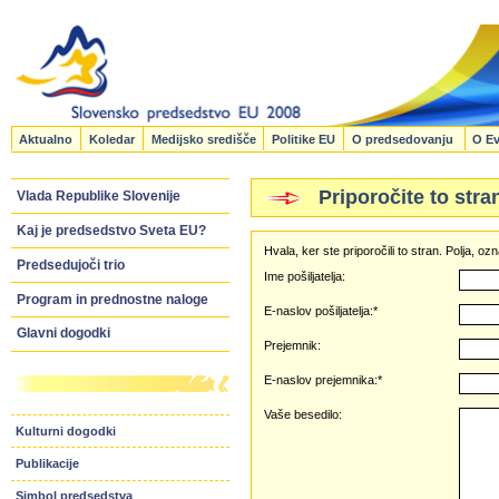
Aktualno
Koledar
Medijsko središče
Politike EU
O predsedovanju
O Ev
Priporočite to stra
Vlada Republike Slovenije
Kaj je predsedstvo Sveta EU?
Hvala, ker ste priporočili to stran. Polja, 
Predsedujoči trio
Ime pošiljatelja:
Program in prednostne naloge
E-naslov pošiljatelja:*
Glavni dogodki
Prejemnik:
E-naslov prejemnika:*
Vaše besedilo:
Kulturni dogodki
Publikacije
Simbol predsedstva