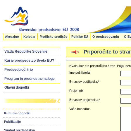
Aktualno
Koledar
Medijsko središče
Politike EU
O predsedovanju
O Ev
Priporočite to stra
Vlada Republike Slovenije
Kaj je predsedstvo Sveta EU?
Hvala, ker ste priporočili to stran. Polja, 
Predsedujoči trio
Ime pošiljatelja:
Program in prednostne naloge
E-naslov pošiljatelja:*
Glavni dogodki
Prejemnik:
E-naslov prejemnika:*
Vaše besedilo:
Kulturni dogodki
Publikacije
Simbol predsedstva