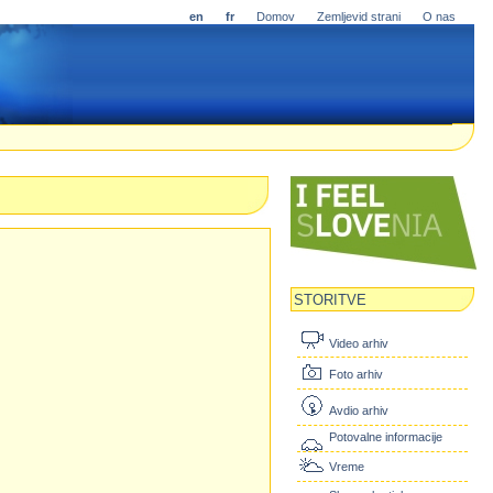
en
fr
Domov
Zemljevid strani
O nas
STORITVE
Video arhiv
Foto arhiv
Avdio arhiv
Potovalne informacije
Vreme