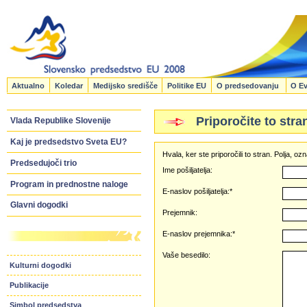
Aktualno
Koledar
Medijsko središče
Politike EU
O predsedovanju
O Ev
Priporočite to stra
Vlada Republike Slovenije
Kaj je predsedstvo Sveta EU?
Hvala, ker ste priporočili to stran. Polja, 
Predsedujoči trio
Ime pošiljatelja:
Program in prednostne naloge
E-naslov pošiljatelja:*
Glavni dogodki
Prejemnik:
E-naslov prejemnika:*
Vaše besedilo:
Kulturni dogodki
Publikacije
Simbol predsedstva