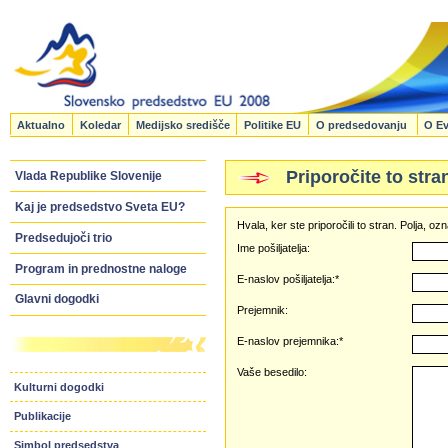
Aktualno
Koledar
Medijsko središče
Politike EU
O predsedovanju
O Ev
Priporočite to stra
Vlada Republike Slovenije
Kaj je predsedstvo Sveta EU?
Hvala, ker ste priporočili to stran. Polja, 
Predsedujoči trio
Ime pošiljatelja:
Program in prednostne naloge
E-naslov pošiljatelja:*
Glavni dogodki
Prejemnik:
E-naslov prejemnika:*
Vaše besedilo:
Kulturni dogodki
Publikacije
Simbol predsedstva