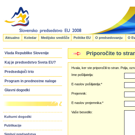
Aktualno
Koledar
Medijsko središče
Politike EU
O predsedovanju
O Ev
Priporočite to stra
Vlada Republike Slovenije
Kaj je predsedstvo Sveta EU?
Hvala, ker ste priporočili to stran. Polja, 
Predsedujoči trio
Ime pošiljatelja:
Program in prednostne naloge
E-naslov pošiljatelja:*
Glavni dogodki
Prejemnik:
E-naslov prejemnika:*
Vaše besedilo:
Kulturni dogodki
Publikacije
Simbol predsedstva