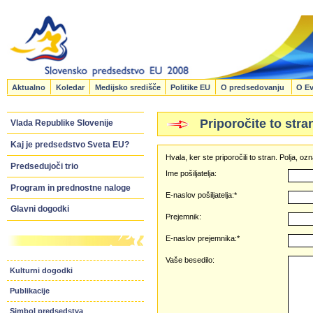
Aktualno
Koledar
Medijsko središče
Politike EU
O predsedovanju
O Ev
Priporočite to stra
Vlada Republike Slovenije
Kaj je predsedstvo Sveta EU?
Hvala, ker ste priporočili to stran. Polja, 
Predsedujoči trio
Ime pošiljatelja:
Program in prednostne naloge
E-naslov pošiljatelja:*
Glavni dogodki
Prejemnik:
E-naslov prejemnika:*
Vaše besedilo:
Kulturni dogodki
Publikacije
Simbol predsedstva