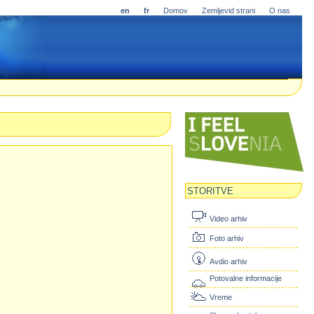
en
fr
Domov
Zemljevid strani
O nas
STORITVE
Video arhiv
Foto arhiv
Avdio arhiv
Potovalne informacije
Vreme