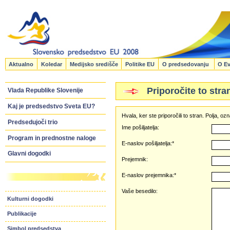
Aktualno
Koledar
Medijsko središče
Politike EU
O predsedovanju
O Ev
Priporočite to stra
Vlada Republike Slovenije
Kaj je predsedstvo Sveta EU?
Hvala, ker ste priporočili to stran. Polja, 
Predsedujoči trio
Ime pošiljatelja:
Program in prednostne naloge
E-naslov pošiljatelja:*
Glavni dogodki
Prejemnik:
E-naslov prejemnika:*
Vaše besedilo:
Kulturni dogodki
Publikacije
Simbol predsedstva