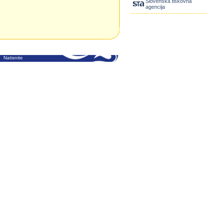
Slovenska tiskovna
agencija
Natisnite