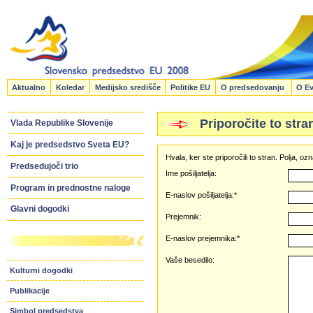
Aktualno
Koledar
Medijsko središče
Politike EU
O predsedovanju
O Ev
Priporočite to stra
Vlada Republike Slovenije
Kaj je predsedstvo Sveta EU?
Hvala, ker ste priporočili to stran. Polja, 
Predsedujoči trio
Ime pošiljatelja:
Program in prednostne naloge
E-naslov pošiljatelja:*
Glavni dogodki
Prejemnik:
E-naslov prejemnika:*
Vaše besedilo:
Kulturni dogodki
Publikacije
Simbol predsedstva