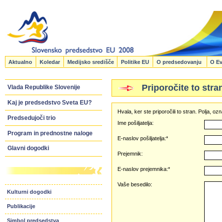
Aktualno
Koledar
Medijsko središče
Politike EU
O predsedovanju
O Ev
Priporočite to stra
Vlada Republike Slovenije
Kaj je predsedstvo Sveta EU?
Hvala, ker ste priporočili to stran. Polja, 
Predsedujoči trio
Ime pošiljatelja:
Program in prednostne naloge
E-naslov pošiljatelja:*
Glavni dogodki
Prejemnik:
E-naslov prejemnika:*
Vaše besedilo:
Kulturni dogodki
Publikacije
Simbol predsedstva