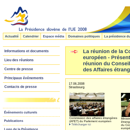
Actualité
Calendrier
Espace média
Domaines politiques
La présidence d
La réunion de la 
Informations et documents
européen - Présent
Lieu des réunions
réunion du Consei
des Affaires étrang
Centre de presse
Principaux événements
17.06.2008
Contacts de presse
Strasbourg
Événements culturels
Commission des affaires étrangères
Minist
Publications
(AFET) du Parlement européen
étrang
Télécharger ici
du Co
europ
Logo de la Présidence