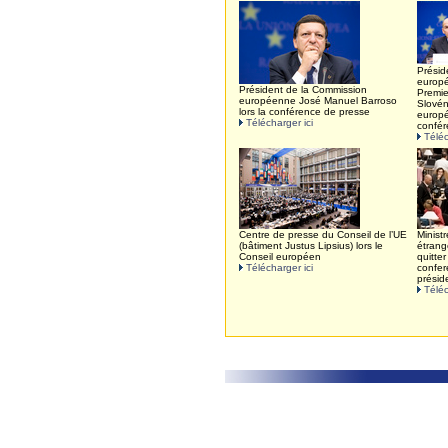
Présid
europ
Président de la Commission
Premie
européenne José Manuel Barroso
Slovén
lors la conférence de presse
europé
Télécharger ici
confér
Téléc
Centre de presse du Conseil de l’UE
Minist
(bâtiment Justus Lipsius) lors le
étrang
Conseil européen
quitter
Télécharger ici
confer
présid
Téléc