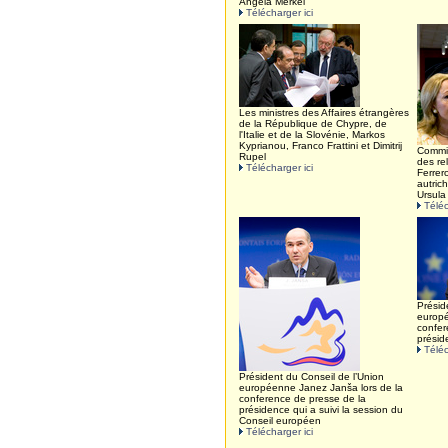
Angela Merkel
Télécharger ici
Les ministres des Affaires étrangères
de la République de Chypre, de
l'Italie et de la Slovénie, Markos
Kyprianou, Franco Frattini et Dimitrij
Commi
Rupel
des re
Télécharger ici
Ferrer
autric
Ursula
Téléc
Présid
europé
confer
présid
Téléc
Président du Conseil de l’Union
européenne Janez Janša lors de la
conference de presse de la
présidence qui a suivi la session du
Conseil européen
Télécharger ici