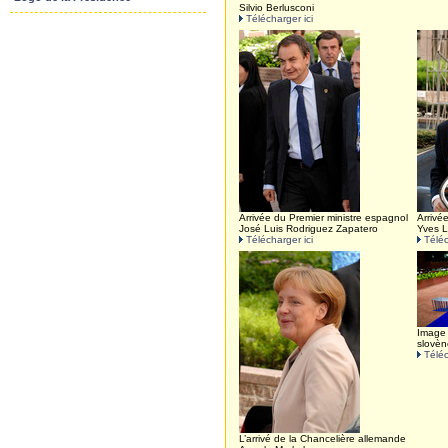
Silvio Berlusconi
Télécharger ici
Arrivée du Premier ministre espagnol
Arrivé
José Luis Rodriguez Zapatero
Yves 
Télécharger ici
Téléc
Image 
slovèn
Téléc
L’arrivé de la Chancelière allemande