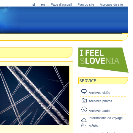
sl
en
Page d'accueil
Plan du site
A propos du site
SERVICE
Archives vidéo
Archives photos
Archives audio
Informations de voyage
Météo