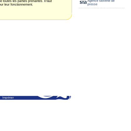
Agence slovène de
 toutes les parties prenantes. Il faut
presse
our leur fonctionnement.
Imprimer