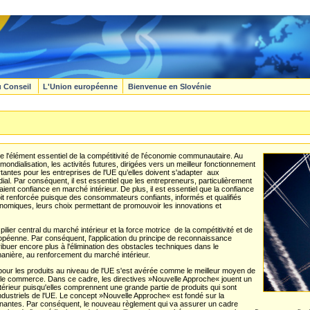
u Conseil
L'Union européenne
Bienvenue en Slovénie
te l'élément essentiel de la compétitivité de l'économie communautaire. Au
mondialisation, les activités futures, dirigées vers un meilleur fonctionnement
rtantes pour les entreprises de l'UE qu’elles doivent s'adapter aux
al. Par conséquent, il est essentiel que les entrepreneurs, particulièrement
ent confiance en marché intérieur. De plus, il est essentiel que la confiance
t renforcée puisque des consommateurs confiants, informés et qualifiés
omiques, leurs choix permettant de promouvoir les innovations et
pilier central du marché intérieur et la force motrice de la compétitivité et de
péenne. Par conséquent, l'application du principe de reconnaissance
buer encore plus à l'élimination des obstacles techniques dans le
 manière, au renforcement du marché intérieur.
our les produits au niveau de l'UE s'est avérée comme le meilleur moyen de
s le commerce. Dans ce cadre, les directives »Nouvelle Approche« jouent un
ntérieur puisqu'elles comprennent une grande partie de produits qui sont
dustriels de l'UE. Le concept »Nouvelle Approche« est fondé sur la
renantes. Par conséquent, le nouveau règlement qui va assurer un cadre