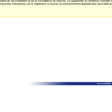
aine de l'accréditation et de la surveillance du marché, va augmenter la confiance mutuelle de
moyennes entreprises car le règlement va fournir un environnement législatif plus favorable p
Accessibilité