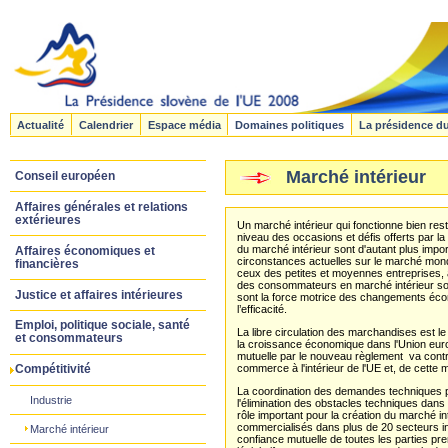
Actualité
Calendrier
Espace média
Domaines politiques
La présidence d
Marché intérieur
Conseil européen
Affaires générales et relations
extérieures
Un marché intérieur qui fonctionne bien res
niveau des occasions et défis offerts par la 
du marché intérieur sont d'autant plus impo
Affaires économiques et
circonstances actuelles sur le marché mondi
financières
ceux des petites et moyennes entreprises, ai
des consommateurs en marché intérieur soi
Justice et affaires intérieures
sont la force motrice des changements écon
l’efficacité.
Emploi, politique sociale, santé
La libre circulation des marchandises est le 
et consommateurs
la croissance économique dans l'Union euro
mutuelle par le nouveau règlement va contri
commerce à l'intérieur de l'UE et, de cette
Compétitivité
La coordination des demandes techniques p
Industrie
l'élimination des obstacles techniques dan
rôle important pour la création du marché i
commercialisés dans plus de 20 secteurs in
Marché intérieur
confiance mutuelle de toutes les parties p