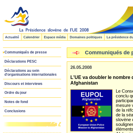
Actualité
Calendrier
Espace média
Domaines politiques
La présidence d
Communiqués de 
Communiqués de presse
Déclarations PESC
26.05.2008
Déclarations au sein
d'organisations internationales
L'UE va doubler le nombre 
Afghanistan
Discours et interviews
Le Consei
Ordre du jour
conclu q
particip
Notes de fond
mesure vi
de la ré
Conclusions
de la séa
slovène d
soulignen
éléments