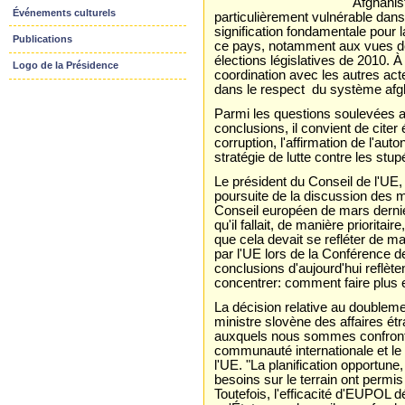
Afghanist
Événements culturels
particulièrement vulnérable dans 
signification fondamentale pour
Publications
ce pays, notamment aux vues des
élections législatives de 2010. À
Logo de la Présidence
coordination avec les autres acte
dans le respect du système afg
Parmi les questions soulevées au
conclusions, il convient de citer
corruption, l'affirmation de l'au
stratégie de lutte contre les stup
Le président du Conseil de l'UE, M
poursuite de la discussion des m
Conseil européen de mars dernie
qu'il fallait, de manière priorita
que cela devait se refléter de m
par l'UE lors de la Conférence de
conclusions d'aujourd'hui reflè
concentrer: comment faire plus e
La décision relative au doubleme
ministre slovène des affaires ét
auxquels nous sommes confrontés
communauté internationale et l
l'UE. "La planification opportune
besoins sur le terrain ont permis
Toutefois, l'efficacité d'EUPOL d